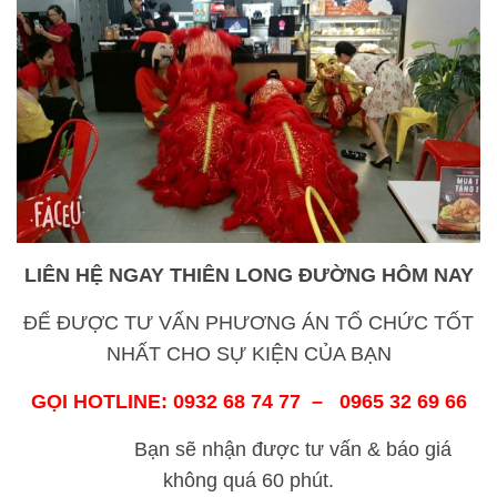
LIÊN HỆ NGAY THIÊN
LONG ĐƯỜNG
HÔM NAY
ĐỂ ĐƯỢC TƯ VẤN PHƯƠNG ÁN TỔ CHỨC TỐT
NHẤT CHO SỰ KIỆN CỦA BẠN
GỌI HOTLINE: 0932 68 74 77 – 0965 32 69 66
Bạn sẽ nhận được tư vấn & báo giá
không quá 60 phút.