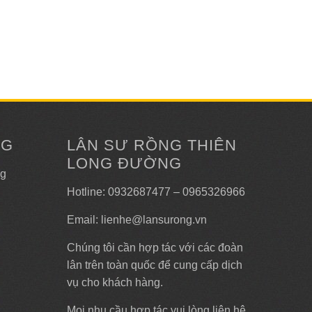
NG
LÂN SƯ RỒNG THIÊN
LONG ĐƯỜNG
ng
Hotline: 0932687477 – 0965326966
Email: lienhe@lansurong.vn
Chúng tôi cần hợp tác với các đoàn
lân trên toàn quốc để cung cấp dịch
vụ cho khách hàng.
Mọi nhu cầu hợp tác vui lòng liên hệ