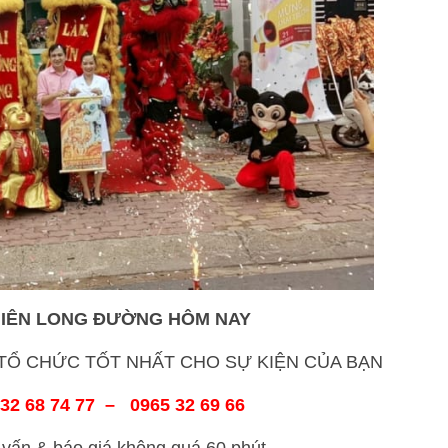
HIÊN LONG ĐƯỜNG HÔM NAY
Ổ CHỨC TỐT NHẤT CHO SỰ KIỆN CỦA BẠN
32 68 74 77 – 0965 32 69 66