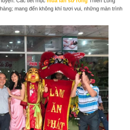
u luyện. Các tiết mục
múa lân sư rồng
Thiên Long
 hàng; mang đến không khí tươi vui, những màn trình