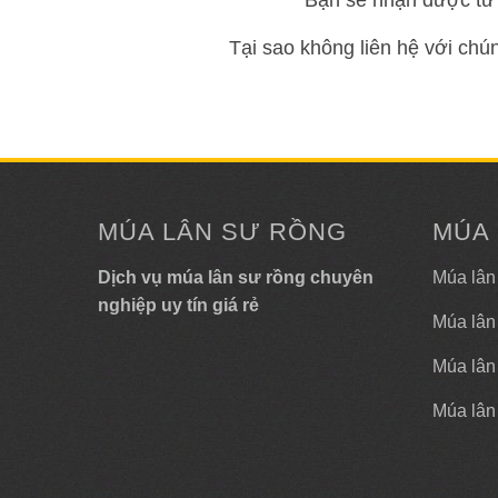
Bạn sẽ nhận được tư 
Tại sao không liên hệ với chú
MÚA LÂN SƯ RỒNG
MÚA
Dịch vụ múa lân sư rồng chuyên
Múa lân
nghiệp uy tín giá rẻ
Múa lân
Múa lân 
Múa lân