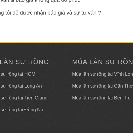
vấn & báo giá không quá 60 phút.
ng tôi để được nhận báo giá và sự tư vấn ?
 LÂN SƯ RỒNG
MÚA LÂN SƯ RỒ
 sư rồng tại HCM
Múa lân sư rồng tại Vĩnh Lo
 sư rồng tại Long An
Múa lân sư rồng tại Cần Thơ
sư rồng tại Tiền Giang
Múa lân sư rồng tại Bến Tre
 sư rồng tại Đồng Nai