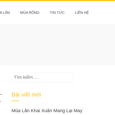
A LÂN
MÚA RỒNG
TIN TỨC
LIÊN HỆ
Tìm
kiếm
cho:
–
Bài viết mới
o
Múa Lân Khai Xuân Mang Lại May