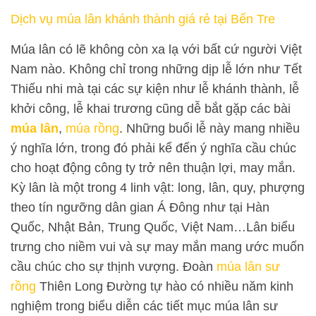
Dịch vụ múa lân khánh thành giá rẻ tại Bến Tre
Múa lân có lẽ không còn xa lạ với bất cứ người Việt
Nam nào. Không chỉ trong những dịp lễ lớn như Tết
Thiếu nhi mà tại các sự kiện như lễ khánh thành, lễ
khởi công, lễ khai trương cũng dễ bắt gặp các bài
múa lân
,
múa rồng
. Những buổi lễ này mang nhiều
ý nghĩa lớn, trong đó phải kể đến ý nghĩa cầu chúc
cho hoạt động công ty trở nên thuận lợi, may mắn.
Kỳ lân là một trong 4 linh vật: long, lân, quy, phượng
theo tín ngưỡng dân gian Á Đông như tại Hàn
Quốc, Nhật Bản, Trung Quốc, Việt Nam…Lân biểu
trưng cho niềm vui và sự may mắn mang ước muốn
cầu chúc cho sự thịnh vượng. Đoàn
múa lân sư
rồng
Thiên Long Đường tự hào có nhiều năm kinh
nghiệm trong biểu diễn các tiết mục múa lân sư