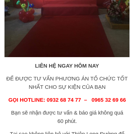
LIÊN HỆ NGAY HÔM NAY
ĐỂ ĐƯỢC TƯ VẤN PHƯƠNG ÁN TỔ CHỨC TỐT
NHẤT CHO SỰ KIỆN CỦA BẠN
GỌI HOTLINE: 0932 68 74 77 – 0965 32 69 66
Bạn sẽ nhận được tư vấn & báo giá không quá
60 phút.
Tại sao không liên hệ với Thiên Long Đường để