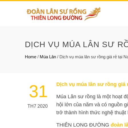
DỊCH VỤ MÚA LÂN SƯ RỒ
Home
/
Múa Lân
/
Dịch vụ múa lân sư rồng giá rẻ tại 
Dịch vụ múa lân sư rồng giá 
31
Múa Lân sư rồng là một hoạt đ
hội lớn của năm và có nguồn g
TH7 2020
trở thành hình thức nghệ thuật
THIÊN LONG ĐƯỜNG
đoàn l