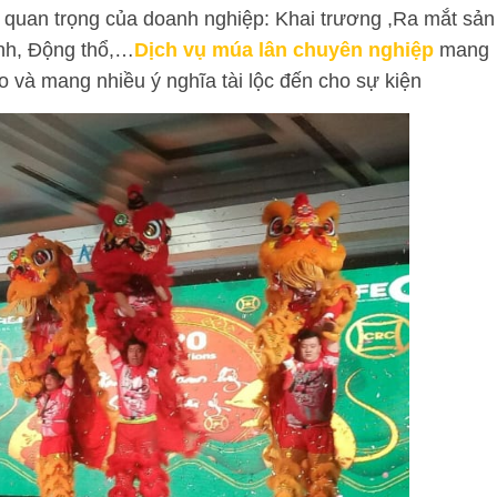
n quan trọng của doanh nghiệp: Khai trương ,Ra mắt sản
ành, Động thổ,…
Dịch vụ múa lân chuyên nghiệp
mang
áo và mang nhiều ý nghĩa tài lộc đến cho sự kiện