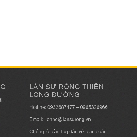
NG
LÂN SƯ RỒNG THIÊN
LONG ĐƯỜNG
ng
Hotline: 0932687477 – 0965326966
Email: lienhe@lansurong.vn
Chúng tôi cần hợp tác với các đoàn