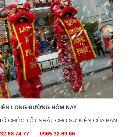
HIÊN LONG ĐƯỜNG HÔM NAY
Ổ CHỨC TỐT NHẤT CHO SỰ KIỆN CỦA BẠN
32 68 74 77 – 0965 32 69 66