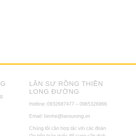
NG
LÂN SƯ RỒNG THIÊN
LONG ĐƯỜNG
ng
Hotline: 0932687477 – 0965326966
Email: lienhe@lansurong.vn
Chúng tôi cần hợp tác với các đoàn
lân trên toàn quốc để cung cấp dịch