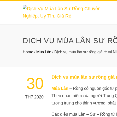
DỊCH VỤ MÚA LÂN SƯ RỒ
Home
/
Múa Lân
/
Dịch vụ múa lân sư rồng giá rẻ tại N
Dịch vụ múa lân sư rồng giá r
30
Múa Lân
– Rồng có nguồn gốc từ 
Theo quan niêm của người Trung Quố
TH7 2020
tượng trưng cho thịnh vượng, phá
Các điệu múa Lân – Sư – Rồng từ l