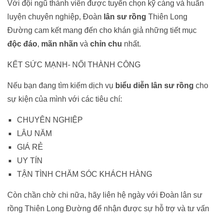
Với đội ngũ thành viên được tuyển chọn kỹ càng và huấn
luyện chuyên nghiệp, Đoàn
lân sư rồng
Thiên Long
Đường cam kết mang đến cho khán giả những tiết mục
độc đáo
,
mãn nhãn
và
chỉn chu
nhất.
KẾT SỨC MẠNH- NỐI THÀNH CÔNG
Nếu bạn đang tìm kiếm dịch vụ
biểu diễn lân sư rồng
cho
sự kiện của mình với các tiêu chí:
CHUYÊN NGHIỆP
LÂU NĂM
GIÁ RẺ
UY TÍN
TẬN TÌNH CHĂM SÓC KHÁCH HÀNG
Còn chần chờ chi nữa, hãy liên hệ ngày với Đoàn lân sư
rồng Thiên Long Đường để nhận được sự hỗ trợ và tư vấn