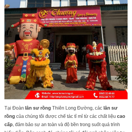
Tại Đoàn
lân sư rồng
Thiên Long Đường, các
lân sư
rồng
của chúng tôi được chế tác tỉ mỉ từ các chất liệu
cao
cấp
, đảm bảo sự an toàn và độ bền trong suốt quá trình