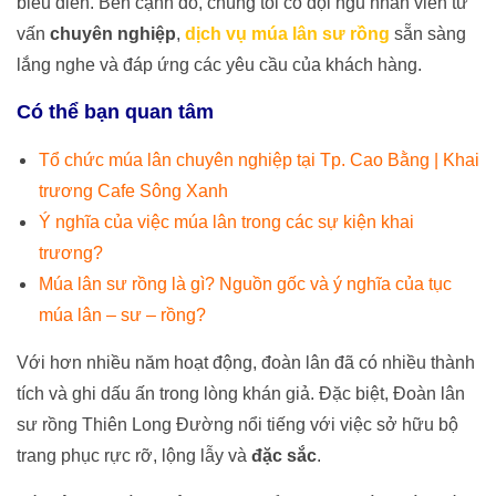
biểu diễn. Bên cạnh đó, chúng tôi có đội ngũ nhân viên tư
vấn
chuyên nghiệp
,
dịch vụ múa lân sư rồng
sẵn sàng
lắng nghe và đáp ứng các yêu cầu của khách hàng.
Có thể bạn quan tâm
Tổ chức múa lân chuyên nghiệp tại Tp. Cao Bằng | Khai
trương Cafe Sông Xanh
Ý nghĩa của việc múa lân trong các sự kiện khai
trương?
Múa lân sư rồng là gì? Nguồn gốc và ý nghĩa của tục
múa lân – sư – rồng?
Với hơn nhiều năm hoạt động, đoàn lân đã có nhiều thành
tích và ghi dấu ấn trong lòng khán giả. Đặc biệt, Đoàn lân
sư rồng Thiên Long Đường nổi tiếng với việc sở hữu bộ
trang phục rực rỡ, lộng lẫy và
đặc sắc
.