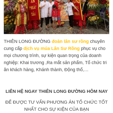
THIÊN LONG ĐƯỜNG
đoàn lân sư rồng
chuyên
cung cấp
dịch vụ múa Lân Sư Rồng
phục vụ cho
mọi chương trình, sự kiện quan trọng của doanh
nghiệp: Khai trương ,Ra mắt sản phẩm, Tổ chức tri
ân khách hàng, Khánh thành, Động thổ,…
LIÊN HỆ NGAY THIÊN LONG ĐƯỜNG HÔM NAY
ĐỂ ĐƯỢC TƯ VẤN PHƯƠNG ÁN TỔ CHỨC TỐT
NHẤT CHO SỰ KIỆN CỦA BẠN