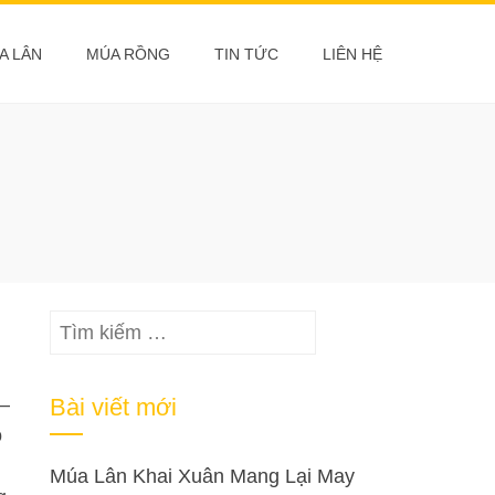
A LÂN
MÚA RỒNG
TIN TỨC
LIÊN HỆ
Tìm
kiếm
cho:
–
Bài viết mới
o
Múa Lân Khai Xuân Mang Lại May