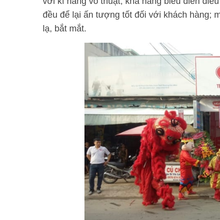
với kĩ năng võ thuật, khả năng biểu diễn đi
đều để lại ấn tượng tốt đối với khách hàng;
lạ, bắt mắt.