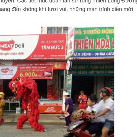
êu luyện. Các tiết mục đoàn lân sư rồng Thiên Long Đườn
 mang đến không khí tươi vui, những màn trình diễn mới