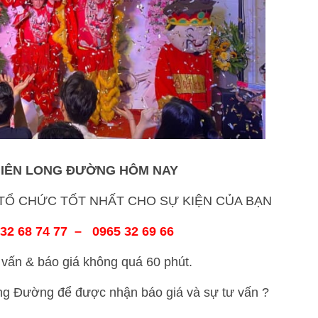
HIÊN LONG ĐƯỜNG HÔM NAY
Ổ CHỨC TỐT NHẤT CHO SỰ KIỆN CỦA BẠN
32 68 74 77 – 0965 32 69 66
vấn & báo giá không quá 60 phút.
ong Đường để được nhận báo giá và sự tư vấn ?