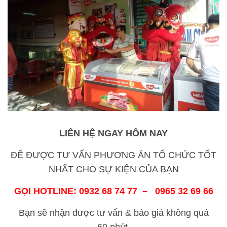
LIÊN HỆ NGAY HÔM NAY
ĐỂ ĐƯỢC TƯ VẤN PHƯƠNG ÁN TỔ CHỨC TỐT
NHẤT CHO SỰ KIỆN CỦA BẠN
GỌI HOTLINE: 0932 68 74 77 – 0965 32 69 66
Bạn sẽ nhận được tư vấn & báo giá không quá
60 phút.