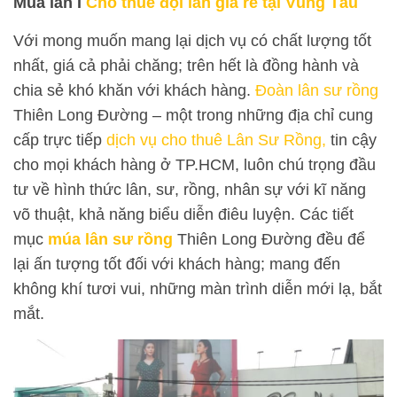
Múa lân I
Cho thuê đội lân giá rẻ tại Vũng Tàu
Với mong muốn mang lại dịch vụ có chất lượng tốt
nhất, giá cả phải chăng; trên hết là đồng hành và
chia sẻ khó khăn với khách hàng.
Đoàn lân sư rồng
Thiên Long Đường – một trong những địa chỉ cung
cấp trực tiếp
dịch vụ cho thuê Lân Sư Rồng,
tin cậy
cho mọi khách hàng ở TP.HCM, luôn chú trọng đầu
tư về hình thức lân, sư, rồng, nhân sự với kĩ năng
võ thuật, khả năng biểu diễn điêu luyện. Các tiết
mục
múa lân sư rồng
Thiên Long Đường đều để
lại ấn tượng tốt đối với khách hàng; mang đến
không khí tươi vui, những màn trình diễn mới lạ, bắt
mắt.