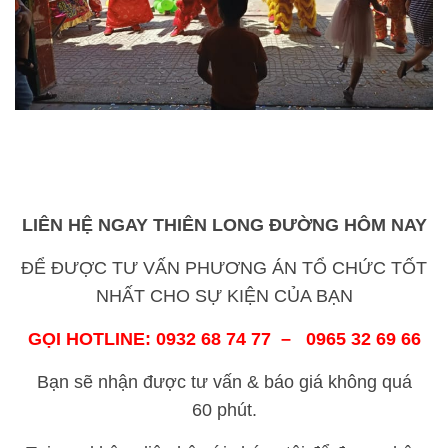
LIÊN HỆ NGAY THIÊN LONG ĐƯỜNG HÔM NAY
ĐỂ ĐƯỢC TƯ VẤN PHƯƠNG ÁN TỔ CHỨC TỐT
NHẤT CHO SỰ KIỆN CỦA BẠN
GỌI HOTLINE: 0932 68 74 77 – 0965 32 69 66
Bạn sẽ nhận được tư vấn & báo giá không quá
60 phút.