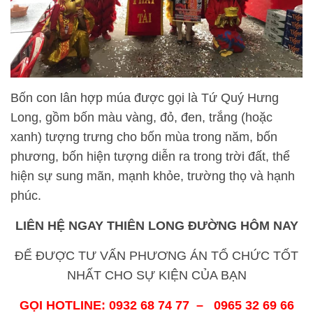
Bốn con lân hợp múa được gọi là Tứ Quý Hưng
Long, gồm bốn màu vàng, đỏ, đen, trắng (hoặc
xanh) tượng trưng cho bốn mùa trong năm, bốn
phương, bốn hiện tượng diễn ra trong trời đất, thể
hiện sự sung mãn, mạnh khỏe, trường thọ và hạnh
phúc.
LIÊN HỆ NGAY THIÊN LONG ĐƯỜNG HÔM NAY
ĐỂ ĐƯỢC TƯ VẤN PHƯƠNG ÁN TỔ CHỨC TỐT
NHẤT CHO SỰ KIỆN CỦA BẠN
GỌI HOTLINE: 0932 68 74 77 – 0965 32 69 66