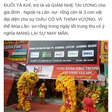
ĐUỔI TÀ KHÍ, trừ tà và GIẢM NHẸ TAI ƯƠNG cho
gia đình . Ngoài ra Lân -sư- rồng còn là 3 con vật
đại diện cho sự GIÀU CÓ VÀ THỊNH VƯỢNG. Vì
thế Múa Lân- sư-rồng trong ngày tết trung thu có ý
nghĩa MANG LẠI SỰ MAY MẮN.