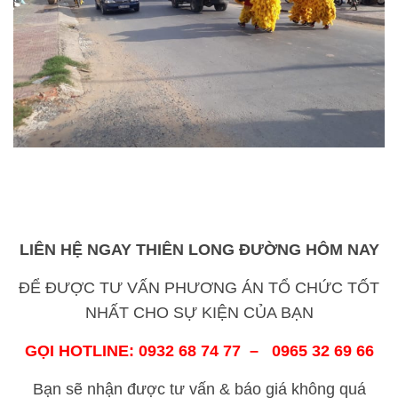
LIÊN HỆ NGAY THIÊN LONG ĐƯỜNG HÔM NAY
ĐỂ ĐƯỢC TƯ VẤN PHƯƠNG ÁN TỔ CHỨC TỐT
NHẤT CHO SỰ KIỆN CỦA BẠN
GỌI HOTLINE: 0932 68 74 77 – 0965 32 69 66
Bạn sẽ nhận được tư vấn & báo giá không quá