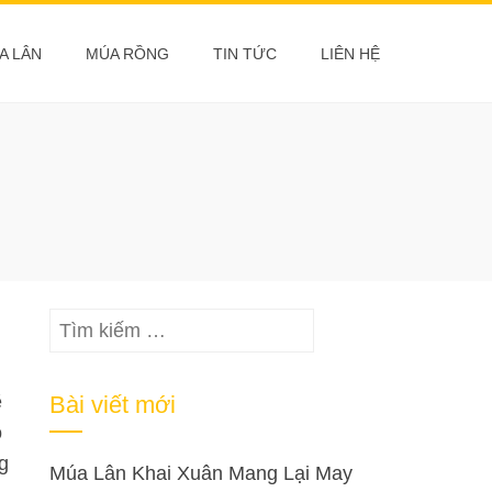
A LÂN
MÚA RỒNG
TIN TỨC
LIÊN HỆ
Tìm
kiếm
cho:
ẽ
Bài viết mới
ó
g
Múa Lân Khai Xuân Mang Lại May