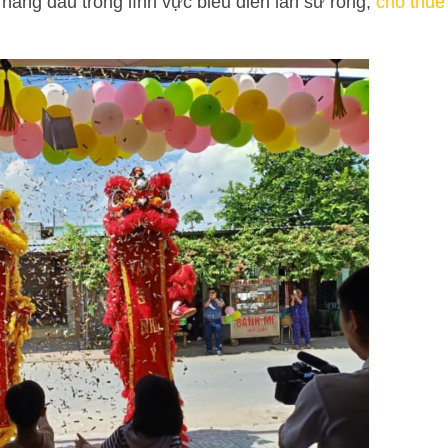
 hàng đầu trong lĩnh vực biểu diễn lân sư rồng,
cho thuê