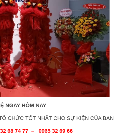
HỆ NGAY HÔM NAY
Ổ CHỨC TỐT NHẤT CHO SỰ KIỆN CỦA BẠN
32 68 74 77 – 0965 32 69 66