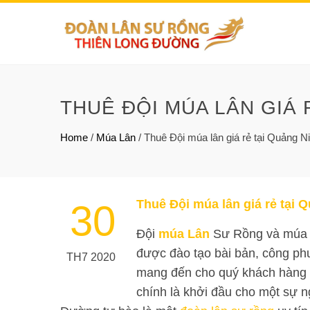
THUÊ ĐỘI MÚA LÂN GIÁ 
Home
/
Múa Lân
/
Thuê Đội múa lân giá rẻ tại Quảng N
Thuê Đội múa lân giá rẻ tại 
30
Đội
múa Lân
Sư Rồng và múa l
được đào tạo bài bản, công ph
TH7 2020
mang đến cho quý khách hàng v
chính là khởi đầu cho một sự 