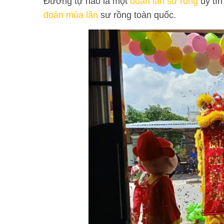
Đường tự hào là một
đoàn lân sư rồng
uy tín
đoàn múa lân
sư rồng toàn quốc.