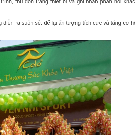
rình, thu dọn trang thiết bị và ghi nhận phản hồi khá
diễn ra suôn sẻ, để lại ấn tượng tích cực và tăng cơ h