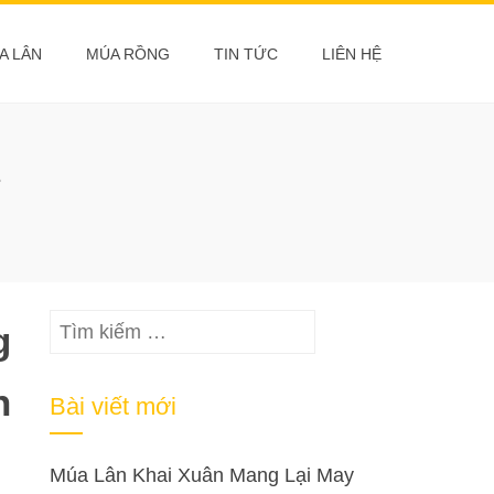
A LÂN
MÚA RỒNG
TIN TỨC
LIÊN HỆ
Z
Tìm
g
kiếm
cho:
n
Bài viết mới
Múa Lân Khai Xuân Mang Lại May