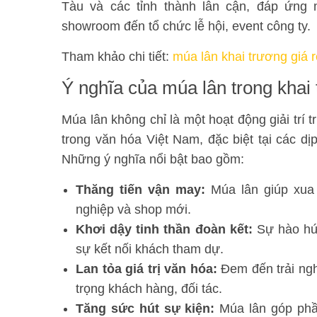
Tàu và các tỉnh thành lân cận, đáp ứng
showroom đến tổ chức lễ hội, event công ty.
Tham khảo chi tiết:
múa lân khai trương giá 
Ý nghĩa của múa lân trong khai
Múa lân không chỉ là một hoạt động giải trí
trong văn hóa Việt Nam, đặc biệt tại các dị
Những ý nghĩa nổi bật bao gồm:
Thăng tiến vận may:
Múa lân giúp xua đ
nghiệp và shop mới.
Khơi dậy tinh thần đoàn kết:
Sự hào hứn
sự kết nối khách tham dự.
Lan tỏa giá trị văn hóa:
Đem đến trải ngh
trọng khách hàng, đối tác.
Tăng sức hút sự kiện:
Múa lân góp phần