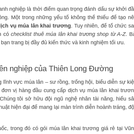
nh nghiệp là thời điểm quan trọng đánh dấu sự khởi đ
ông. Một trong những yếu tố không thể thiếu để tạo n
ịch vụ múa lân khai trương
. Tuy nhiên, để tổ chức s
ần có
checklist thuê múa lân khai trương shop từ A-Z
. B
bạn trang bị đầy đủ kiến thức và kinh nghiệm tối ưu.
uyên nghiệp của Thiên Long Đường
lĩnh vực múa lân – sư rồng, trống hội, biểu diễn sự ki
 đơn vị hàng đầu cung cấp dịch vụ múa lân khai trươ
Chúng tôi sở hữu đội ngũ nghệ nhân tài năng, hiểu s
huật hiện đại để mang lại màn trình diễn hoành tráng, đ
ốc, trong đó có gói múa lân khai trương giá rẻ tại Vũ