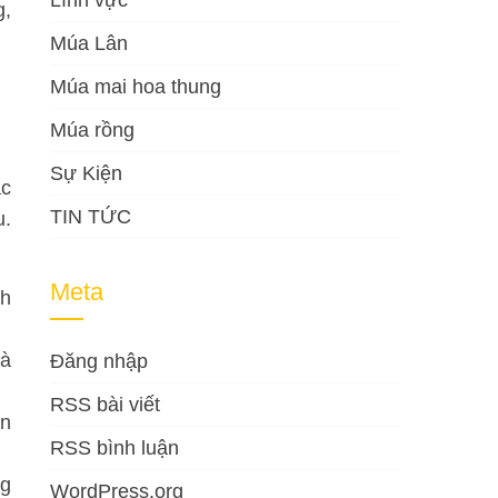
Lĩnh vực
g,
Múa Lân
Múa mai hoa thung
Múa rồng
Sự Kiện
ắc
TIN TỨC
u.
Meta
nh
và
Đăng nhập
RSS bài viết
ôn
RSS bình luận
ng
WordPress.org