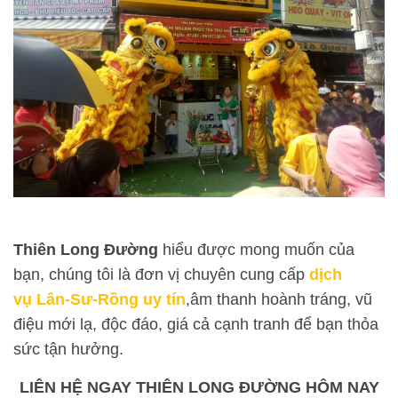
Thiên
Long Đường
hiểu được mong muốn của
bạn, chúng tôi là đơn vị chuyên cung cấp
dịch
vụ Lân-Sư-Rồng uy tín
,âm thanh hoành tráng, vũ
điệu mới lạ, độc đáo, giá cả cạnh tranh để bạn thỏa
sức tận hưởng.
LIÊN HỆ NGAY THIÊN
LONG ĐƯỜNG
HÔM NAY