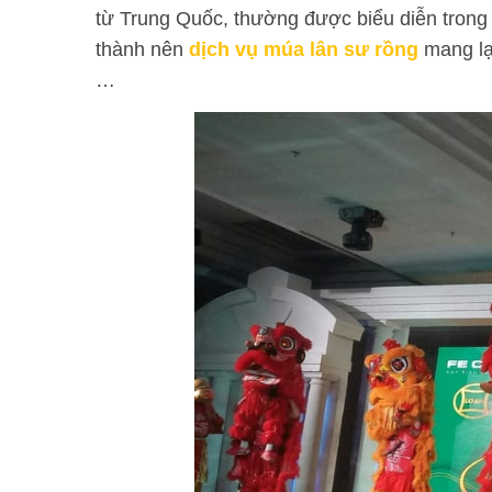
từ Trung Quốc, thường được biểu diễn trong c
thành nên
dịch vụ múa lân sư rồng
mang lại
…