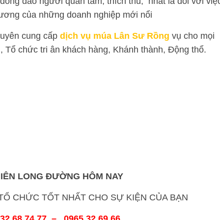
đông đảo người quan tâm, thích thú, nhất là đối với việ
trương của những doanh nghiệp mới nổi
uyên cung cấp
dịch vụ múa Lân Sư Rồng
vụ cho mọi
, Tổ chức tri ân khách hàng, Khánh thành, Động thổ.
HIÊN LONG ĐƯỜNG HÔM NAY
Ổ CHỨC TỐT NHẤT CHO SỰ KIỆN CỦA BẠN
32 68 74 77 – 0965 32 69 66