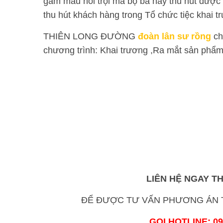
gam màu nổi trội mà bộ ba này thu hút được 
thu hút khách hàng trong Tổ chức tiệc khai 
THIÊN LONG ĐƯỜNG
đoàn lân sư rồng
ch
chương trình: Khai trương ,Ra mắt sản phẩm
LIÊN HỆ NGAY T
ĐỂ ĐƯỢC TƯ VẤN PHƯƠNG ÁN T
GỌI HOTLINE: 09