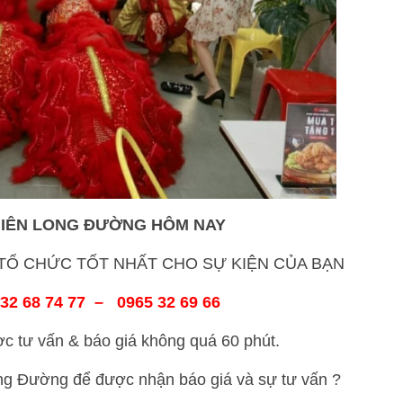
HIÊN
LONG ĐƯỜNG
HÔM NAY
Ổ CHỨC TỐT NHẤT CHO SỰ KIỆN CỦA BẠN
32 68 74 77 – 0965 32 69 66
ấn & báo giá không quá 60 phút.
ong Đường để được nhận báo giá và sự tư vấn ?