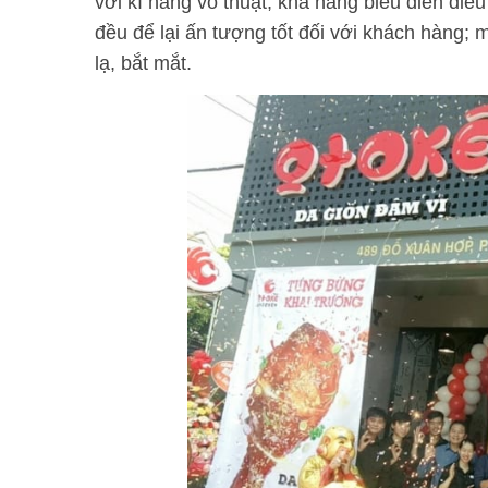
với kĩ năng võ thuật, khả năng biểu diễn điê
đều để lại ấn tượng tốt đối với khách hàng;
lạ, bắt mắt.