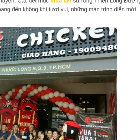
u luyện. Các tiết mục
múa lân
sư rồng Thiên Long Đườn
 mang đến không khí tươi vui, những màn trình diễn mới