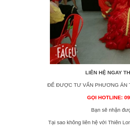
LIÊN HỆ NGAY T
ĐỂ ĐƯỢC TƯ VẤN PHƯƠNG ÁN T
GỌI HOTLINE: 09
Bạn sẽ nhận được tư v
Tại sao không liên hệ với Thiên L