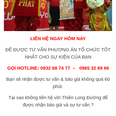
LIÊN HỆ NGAY HÔM NAY
ĐỂ ĐƯỢC TƯ VẤN PHƯƠNG ÁN TỔ CHỨC TỐT
NHẤT CHO SỰ KIỆN CỦA BẠN
GỌI HOTLINE:
0932 68 74 77
–
0965 32 69 66
Bạn sẽ nhận được tư vấn & báo giá không quá 60
phút.
Tại sao không liên hệ với Thiên Long Đường để
được nhận báo giá và sự tư vấn ?