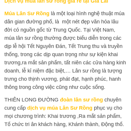
Dịch vụ múa lân sư rồng giá rẻ tại Gia Lai
Múa Lân Sư Rồng
là một loại hình nghệ thuật múa
dân gian đường phố, là một nét đẹp văn hóa lâu
đời có nguồn gốc từ Trung Quốc. Tại Việt Nam,
múa lân sư rồng thường được biểu diễn trong các
dịp lễ hội Tết Nguyên Đán, Tết Trung thu và truyền
thống, trong các dịp quan trọng như sự kiện khai
trương,ra mắt sản phẩm, tất niên các cửa hàng kinh
doanh, lễ kỉ niệm đặc biệt,… Lân sư rồng là tượng
trưng cho thịnh vương, phát đạt, hạnh phúc, hanh
thông trong công việc cũng như cuộc sống.
THIÊN LONG ĐƯỜNG
đoàn lân sư rồng
chuyên
cung cấp
dịch vụ múa Lân Sư Rồng
phục vụ cho
mọi chương trình: Khai trương ,Ra mắt sản phẩm,
Tổ chức tri ân khách hàng, Khánh thành, Động thổ.