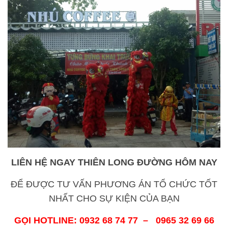
LIÊN HỆ NGAY THIÊN LONG ĐƯỜNG HÔM NAY
ĐỂ ĐƯỢC TƯ VẤN PHƯƠNG ÁN TỔ CHỨC TỐT
NHẤT CHO SỰ KIỆN CỦA BẠN
GỌI HOTLINE: 0932 68 74 77 – 0965 32 69 66