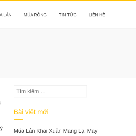
A LÂN
MÚA RỒNG
TIN TỨC
LIÊN HỆ
Tìm
kiếm
ụ
cho:
Bài viết mới
uý
Múa Lân Khai Xuân Mang Lại May