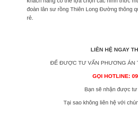
khách hàng có thể lựa chọn các hình thức múa
đoàn lân sư rồng Thiên Long Đường thông 
rẻ.
LIÊN HỆ NGAY T
ĐỂ ĐƯỢC TƯ VẤN PHƯƠNG ÁN T
GỌI HOTLINE: 09
Bạn sẽ nhận được tư 
Tại sao không liên hệ với chú