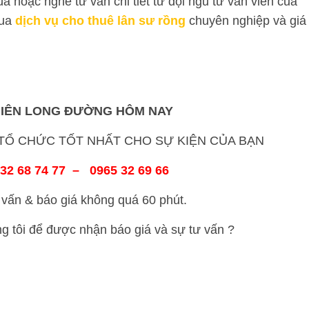
 hoặc nghe tư vấn chi tiết từ đội ngũ tư vấn viên của
qua
dịch vụ cho thuê lân sư rồng
chuyên nghiệp và giá
HIÊN LONG ĐƯỜNG HÔM NAY
Ổ CHỨC TỐT NHẤT CHO SỰ KIỆN CỦA BẠN
32 68 74 77 – 0965 32 69 66
vấn & báo giá không quá 60 phút.
ng tôi để được nhận báo giá và sự tư vấn ?