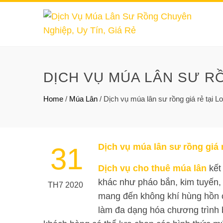
DỊCH VỤ MÚA LÂN SƯ RỒ
Home
/
Múa Lân
/
Dịch vụ múa lân sư rồng giá rẻ tại L
Dịch vụ múa lân sư rồng giá 
31
Dịch vụ cho thuê múa lân
kết
khác như pháo bắn, kim tuyến,
TH7 2020
mang đến không khí hùng hồn c
làm đa dạng hóa chương trình 