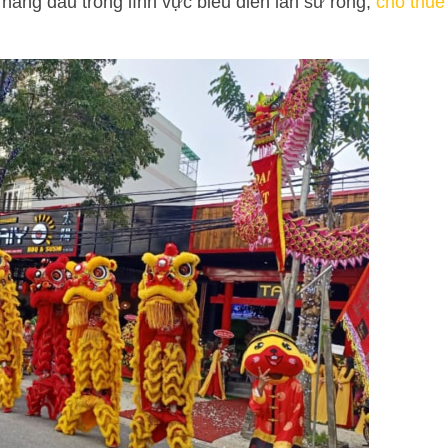
 hàng đầu trong lĩnh vực biểu diễn lân sư rồng,
cho thuê