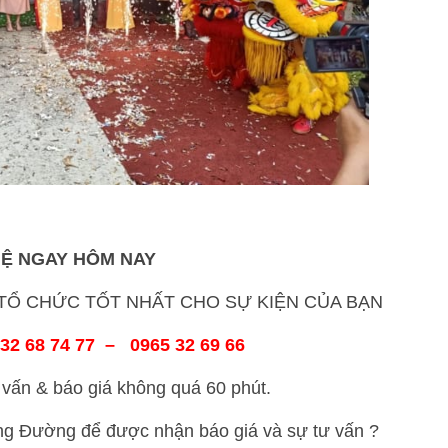
HỆ NGAY HÔM NAY
Ổ CHỨC TỐT NHẤT CHO SỰ KIỆN CỦA BẠN
32 68 74 77 – 0965 32 69 66
vấn & báo giá không quá 60 phút.
ong Đường để được nhận báo giá và sự tư vấn ?