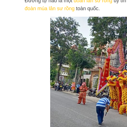
Đường tự hào là một
đoàn lân sư rồng
uy tín
đoàn múa lân sư rồng
toàn quốc.