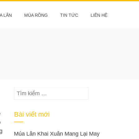
A LÂN
MÚA RỒNG
TIN TỨC
LIÊN HỆ
Tìm
kiếm
cho:
ẽ
Bài viết mới
ó
g
Múa Lân Khai Xuân Mang Lại May