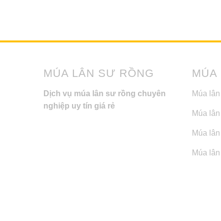
MÚA LÂN SƯ RỒNG
MÚA
Dịch vụ múa lân sư rồng chuyên
Múa lân
nghiệp uy tín giá rẻ
Múa lân
Múa lân 
Múa lân