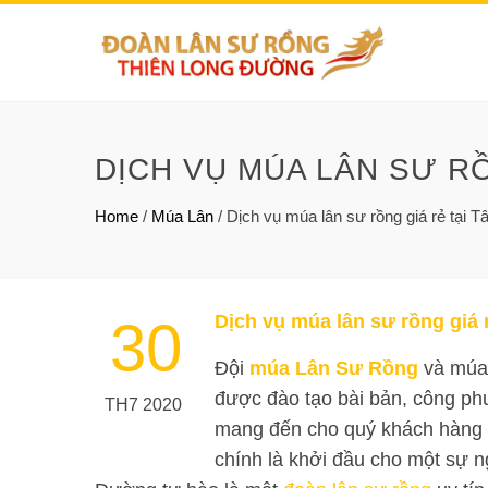
DỊCH VỤ MÚA LÂN SƯ RỒ
Home
/
Múa Lân
/
Dịch vụ múa lân sư rồng giá rẻ tại T
Dịch vụ múa lân sư rồng giá r
30
Đội
múa Lân Sư Rồng
và múa 
được đào tạo bài bản, công ph
TH7 2020
mang đến cho quý khách hàng v
chính là khởi đầu cho một sự 