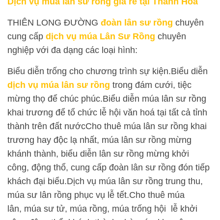
Dịch vụ múa lân sư rồng giá rẻ tại Thanh Hóa
THIÊN LONG ĐƯỜNG
đoàn lân sư rồng
chuyên
cung cấp
dịch vụ múa Lân Sư Rồng
chuyên
nghiệp với đa dạng các loại hình:
Biểu diễn trống cho chương trình sự kiện.Biểu diễn
dịch vụ múa lân sư rồng
trong đám cưới, tiệc
mừng thọ để chúc phúc.Biểu diễn múa lân sư rồng
khai trương để tổ chức lễ hội văn hoá tại tất cả tỉnh
thành trên đất nướcCho thuê múa lân sư rồng khai
trương
hay độc lạ nhất, múa lân sư rồng mừng
khánh thành, biểu diễn lân sư rồng mừng khởi
công, động thổ, cung cấp đoàn lân sư rồng đón tiếp
khách đại biểu.Dịch vụ múa lân sư rồng trung thu,
múa sư lân rồng phục vụ lễ tết.Cho thuê múa
lân, múa sư tử, múa rồng, múa trống hội lễ khởi