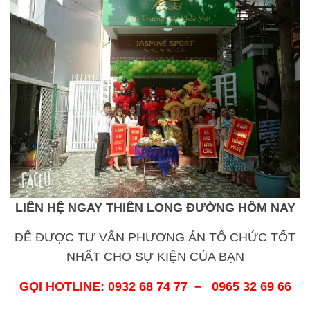
LIÊN HỆ NGAY THIÊN LONG ĐƯỜNG HÔM NAY
ĐỂ ĐƯỢC TƯ VẤN PHƯƠNG ÁN TỔ CHỨC TỐT
NHẤT CHO SỰ KIỆN CỦA BẠN
GỌI HOTLINE: 0932 68 74 77 – 0965 32 69 66