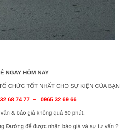
HỆ NGAY HÔM NAY
Ổ CHỨC TỐT NHẤT CHO SỰ KIỆN CỦA BẠN
32 68 74 77 – 0965 32 69 66
vấn & báo giá không quá 60 phút.
ong Đường để được nhận báo giá và sự tư vấn ?