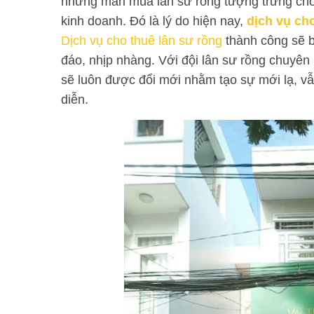
những màn múa lân sư rồng tượng trưng cho 
kinh doanh. Đó là lý do hiện nay,
dịch vụ ch
Dịch vụ cho thuê lân sư rồng
thành công sẽ b
đáo, nhịp nhàng. Với đội lân sư rồng chuyên
sẽ luôn được đổi mới nhằm tạo sự mới lạ, v
diễn.