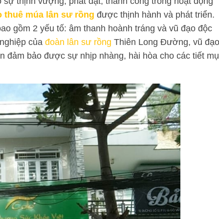
sự thịnh vượng, phát đạt, thành công trong hoạt động
o thuê múa lân sư rồng
được thịnh hành và phát triển.
ao gồm 2 yếu tố: âm thanh hoành tráng và vũ đạo độc
 nghiệp của
đoàn lân sư rồng
Thiên Long Đường, vũ đạ
ẫn đảm bảo được sự nhịp nhàng, hài hòa cho các tiết m