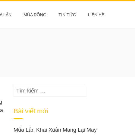
A LÂN
MÚA RỒNG
TIN TỨC
LIÊN HỆ
Tìm
kiếm
g
cho:
óa
Bài viết mới
Múa Lân Khai Xuân Mang Lại May