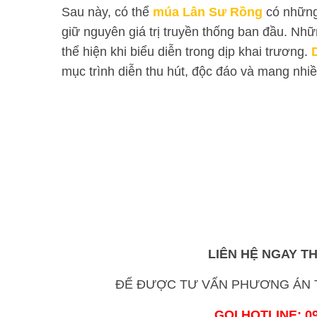
Sau này, có thể
múa Lân Sư Rồng
có những
giữ nguyên giá trị truyền thống ban đầu. Nhữn
thể hiện khi biểu diễn trong dịp khai trương.
mục trình diễn thu hút, độc đáo và mang nhiề
LIÊN HỆ NGAY
T
ĐỂ ĐƯỢC TƯ VẤN PHƯƠNG ÁN T
GỌI HOTLINE: 09