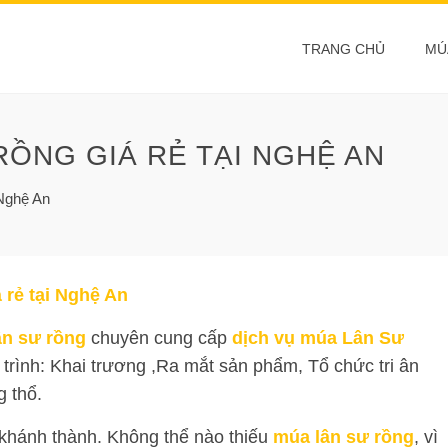
TRANG CHỦ
MÚ
RỒNG GIÁ RẺ TẠI NGHỆ AN
 Nghệ An
 rẻ tại Nghệ An
ân sư rồng
chuyên cung cấp
dịch vụ múa Lân Sư
trình: Khai trương ,Ra mắt sản phẩm, Tổ chức tri ân
 thổ.
 khánh thành. Không thể nào thiếu
múa lân sư rồng
, vì