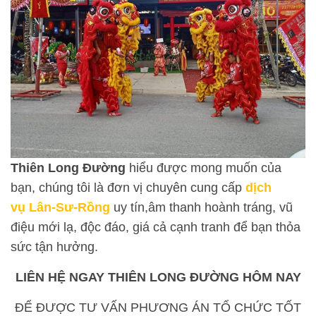
Thiên
Long Đường
hiểu được mong muốn của
bạn, chúng tôi là đơn vị chuyên cung cấp
dịch
vụ Lân-Sư-Rồng
uy tín,âm thanh hoành tráng, vũ
điệu mới lạ, độc đáo, giá cả cạnh tranh để bạn thỏa
sức tận hưởng.
LIÊN HỆ NGAY THIÊN
LONG ĐƯỜNG
HÔM NAY
ĐỂ ĐƯỢC TƯ VẤN PHƯƠNG ÁN TỔ CHỨC TỐT