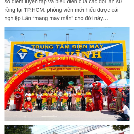
số điểm luyện tập và biểu diễn của các đội lân sư
rồng tại TP.HCM, phóng viên mới hiểu được cái
nghiệp Lân “mang may mắn” cho đời này…