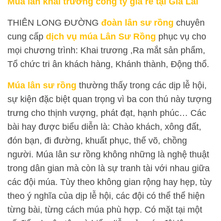
Múa lân khai trương công ty giá rẻ tại Gia Lai
THIÊN LONG ĐƯỜNG
đoàn lân sư rồng
chuyên
cung cấp
dịch vụ múa Lân Sư Rồng
phục vụ cho
mọi chương trình: Khai trương ,Ra mắt sản phẩm,
Tổ chức tri ân khách hàng, Khánh thành, Động thổ.
Múa lân sư rồng
thường thấy trong các dịp lễ hội,
sự kiện đặc biệt quan trọng vì ba con thú này tượng
trưng cho thịnh vượng, phát đạt, hạnh phúc… Các
bài hay được biểu diễn là: Chào khách, xông đất,
đón bạn, đi đường, khuất phục, thế võ, chồng
người. Múa lân sư rồng không những là nghệ thuật
trong dân gian mà còn là sự tranh tài với nhau giữa
các đội múa. Tùy theo không gian rộng hay hẹp, tùy
theo ý nghĩa của dịp lễ hội, các đội có thể thể hiện
từng bài, từng cách múa phù hợp. Có mặt tại một