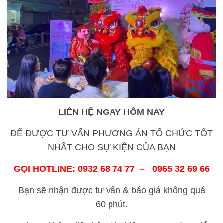
LIÊN HỆ NGAY HÔM NAY
ĐỂ ĐƯỢC TƯ VẤN PHƯƠNG ÁN TỔ CHỨC TỐT
NHẤT CHO SỰ KIỆN CỦA BẠN
GỌI HOTLINE: 0932 68 74 77 – 0965 32 69 66
Bạn sẽ nhận được tư vấn & báo giá không quá
60 phút.