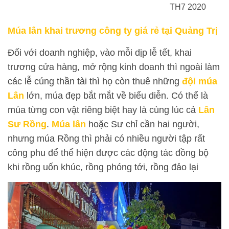
TH7 2020
Múa lân khai trương công ty giá rẻ tại Quảng Trị
Đối với doanh nghiệp, vào mỗi dịp lễ tết, khai
trương cửa hàng, mở rộng kinh doanh thì ngoài làm
các lễ cúng thần tài thì họ còn thuê những
đội múa
Lân
lớn, múa đẹp bắt mắt về biểu diễn. Có thể là
múa từng con vật riêng biệt hay là cùng lúc cả
Lân
Sư Rồng
.
Múa lân
hoặc Sư chỉ cần hai người,
nhưng múa Rồng thì phải có nhiều người tập rất
công phu để thể hiện được các động tác đồng bộ
khi rồng uốn khúc, rồng phóng tới, rồng đảo lại