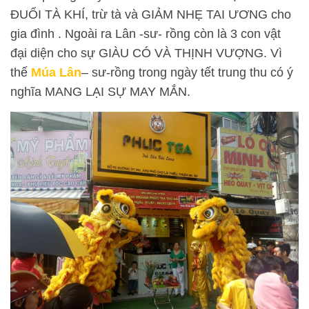
ĐUỔI TÀ KHÍ, trừ tà và GIẢM NHẸ TAI ƯƠNG cho
gia đình . Ngoài ra Lân -sư- rồng còn là 3 con vật
đại diện cho sự GIÀU CÓ VÀ THỊNH VƯỢNG. Vì
thế
Múa Lân
– sư-rồng trong ngày tết trung thu có ý
nghĩa MANG LẠI SỰ MAY MẮN.