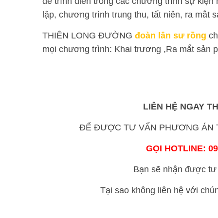
để trình diễn trong các chương trình sự kiện
lập, chương trình trung thu, tất niên, ra mắ
THIÊN LONG ĐƯỜNG
đoàn lân sư rồng
ch
mọi chương trình: Khai trương ,Ra mắt sản 
LIÊN HỆ NGAY T
ĐỂ ĐƯỢC TƯ VẤN PHƯƠNG ÁN T
GỌI HOTLINE: 09
Bạn sẽ nhận được tư 
Tại sao không liên hệ với chú