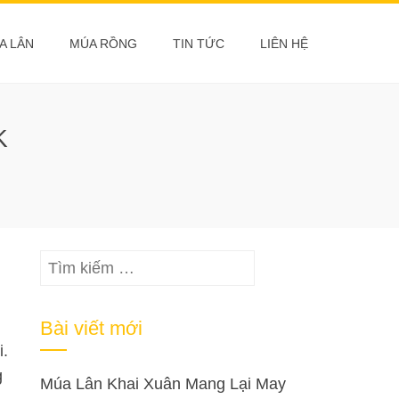
A LÂN
MÚA RỒNG
TIN TỨC
LIÊN HỆ
K
Tìm
kiếm
cho:
Bài viết mới
i.
g
Múa Lân Khai Xuân Mang Lại May