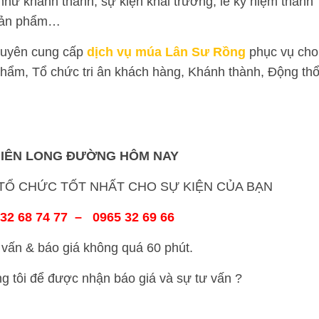
 như khánh thành, sự kiện khai trương, lễ kỷ niệm thành
t sản phẩm…
uyên cung cấp
dịch vụ múa Lân Sư Rồng
phục vụ cho
phẩm, Tổ chức tri ân khách hàng, Khánh thành, Động thổ
HIÊN LONG ĐƯỜNG HÔM NAY
Ổ CHỨC TỐT NHẤT CHO SỰ KIỆN CỦA BẠN
32 68 74 77 – 0965 32 69 66
vấn & báo giá không quá 60 phút.
ng tôi để được nhận báo giá và sự tư vấn ?