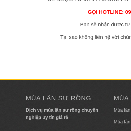
GỌI HOTLINE: 09
Bạn sẽ nhận được tư 
Tại sao không liên hệ với chú
MÚA LÂN SƯ RỒNG
MÚA
Dịch vụ múa lân sư rồng chuyên
Múa lân
nghiệp uy tín giá rẻ
Múa lân