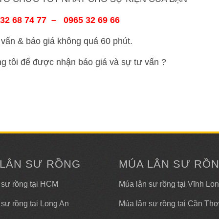
32 68 74 77 – 0965 32 69 66
vấn & báo giá không quá 60 phút.
ng tôi để được nhận báo giá và sự tư vấn ?
 LÂN SƯ RỒNG
MÚA LÂN SƯ RỒ
 sư rồng tại HCM
Múa lân sư rồng tại Vĩnh Lo
 sư rồng tại Long An
Múa lân sư rồng tại Cần Thơ