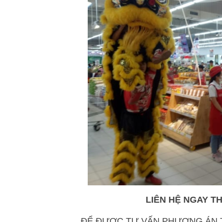
LIÊN HỆ NGAY T
ĐỂ ĐƯỢC TƯ VẤN PHƯƠNG ÁN T