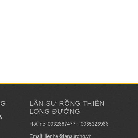
NG
LÂN SƯ RỒNG THIÊN
LONG ĐƯỜNG
ng
Hotline: 0932687477 – 0965326966
Email: lienhe@lansurong.vn