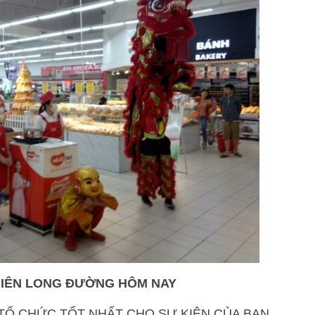
HIÊN LONG ĐƯỜNG HÔM NAY
Ổ CHỨC TỐT NHẤT CHO SỰ KIỆN CỦA BẠN