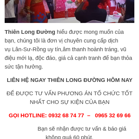
Thiên
Long Đường
hiểu được mong muốn của
bạn, chúng tôi là đơn vị chuyên cung cấp dịch
vụ Lân-Sư-Rồng uy tín,âm thanh hoành tráng, vũ
điệu mới lạ, độc đáo, giá cả cạnh tranh để bạn thỏa
sức tận hưởng.
LIÊN HỆ NGAY THIÊN
LONG ĐƯỜNG
HÔM NAY
ĐỂ ĐƯỢC TƯ VẤN PHƯƠNG ÁN TỔ CHỨC TỐT
NHẤT CHO SỰ KIỆN CỦA BẠN
GỌI HOTLINE: 0932 68 74 77 – 0965 32 69 66
Bạn sẽ nhận được tư vấn & báo giá
không quá 60 phút.