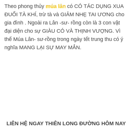
Theo phong thủy
múa lân
có CÓ TÁC DỤNG XUA
ĐUỔI TÀ KHÍ, trừ tà và GIẢM NHẸ TAI ƯƠNG cho
gia đình . Ngoài ra Lân -sư- rồng còn là 3 con vật
đại diện cho sự GIÀU CÓ VÀ THỊNH VƯỢNG. Vì
thế Múa Lân- sư-rồng trong ngày tết trung thu có ý
nghĩa MANG LẠI SỰ MAY MẮN.
LIÊN HỆ NGAY THIÊN LONG ĐƯỜNG HÔM NAY