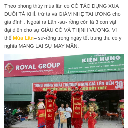
Theo phong thủy múa lân có CÓ TÁC DỤNG XUA
ĐUỔI TÀ KHÍ, trừ tà và GIẢM NHẸ TAI ƯƠNG cho
gia đình . Ngoài ra Lân -sư- rồng còn là 3 con vật
đại diện cho sự GIÀU CÓ VÀ THỊNH VƯỢNG. Vì
thế
Múa Lân
– sư-rồng trong ngày tết trung thu có ý
nghĩa MANG LẠI SỰ MAY MẮN.