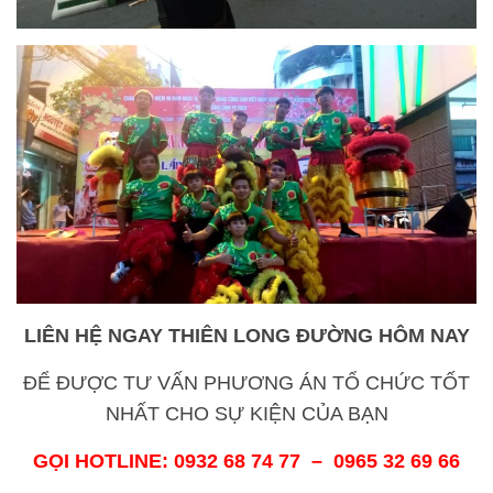
LIÊN HỆ NGAY
THIÊN LONG ĐƯỜNG
HÔM NAY
ĐỂ ĐƯỢC TƯ VẤN PHƯƠNG ÁN TỔ CHỨC TỐT
NHẤT CHO SỰ KIỆN CỦA BẠN
GỌI HOTLINE: 0932 68 74 77 – 0965 32 69 66