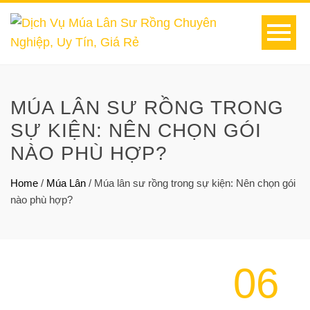
MÚA LÂN SƯ RỒNG TRONG
SỰ KIỆN: NÊN CHỌN GÓI
NÀO PHÙ HỢP?
Home
/
Múa Lân
/
Múa lân sư rồng trong sự kiện: Nên chọn gói
nào phù hợp?
06