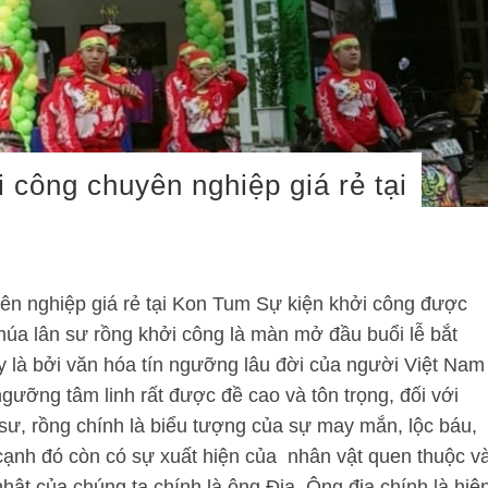
 công chuyên nghiệp giá rẻ tại
ên nghiệp giá rẻ tại Kon Tum Sự kiện khởi công được
múa lân sư rồng khởi công là màn mở đầu buổi lễ bắt
ày là bởi văn hóa tín ngưỡng lâu đời của người Việt Nam
ngưỡng tâm linh rất được đề cao và tôn trọng, đối với
 sư, rồng chính là biểu tượng của sự may mắn, lộc báu,
n cạnh đó còn có sự xuất hiện của nhân vật quen thuộc v
hật của chúng ta chính là ông Địa. Ông địa chính là hiệ