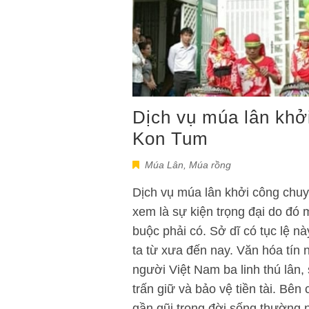
Dịch vụ múa lân khởi
Kon Tum
Múa Lân
,
Múa rồng
Dịch vụ múa lân khởi công chuy
xem là sự kiện trọng đại do đó 
buộc phải có. Sở dĩ có tục lệ n
ta từ xưa đến nay. Văn hóa tín 
người Việt Nam ba linh thú lân,
trấn giữ và bảo vệ tiền tài. Bê
gần gũi trong đời sống thường n