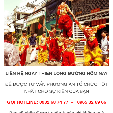
LIÊN HỆ NGAY THIÊN LONG ĐƯỜNG HÔM NAY
ĐỂ ĐƯỢC TƯ VẤN PHƯƠNG ÁN TỔ CHỨC TỐT
NHẤT CHO SỰ KIỆN CỦA BẠN
GỌI HOTLINE: 0932 68 74 77 – 0965 32 69 66
Bạn sẽ nhận được tư vấn & báo giá không quá