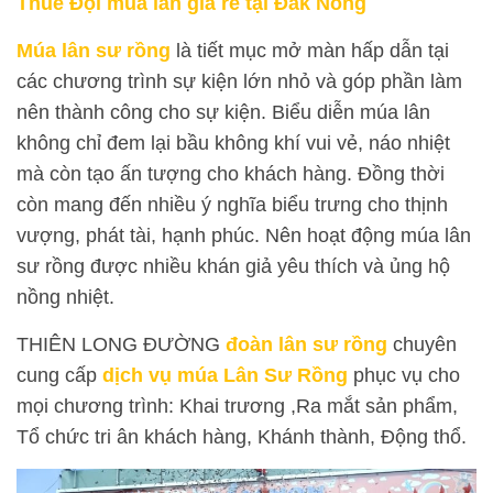
Thuê Đội múa lân giá rẻ tại Đắk Nông
Múa lân sư rồng
là tiết mục mở màn hấp dẫn tại
các chương trình sự kiện lớn nhỏ và góp phần làm
nên thành công cho sự kiện. Biểu diễn múa lân
không chỉ đem lại bầu không khí vui vẻ, náo nhiệt
mà còn tạo ấn tượng cho khách hàng. Đồng thời
còn mang đến nhiều ý nghĩa biểu trưng cho thịnh
vượng, phát tài, hạnh phúc. Nên hoạt động múa lân
sư rồng được nhiều khán giả yêu thích và ủng hộ
nồng nhiệt.
THIÊN LONG ĐƯỜNG
đoàn lân sư rồng
chuyên
cung cấp
dịch vụ múa Lân Sư Rồng
phục vụ cho
mọi chương trình: Khai trương ,Ra mắt sản phẩm,
Tổ chức tri ân khách hàng, Khánh thành, Động thổ.