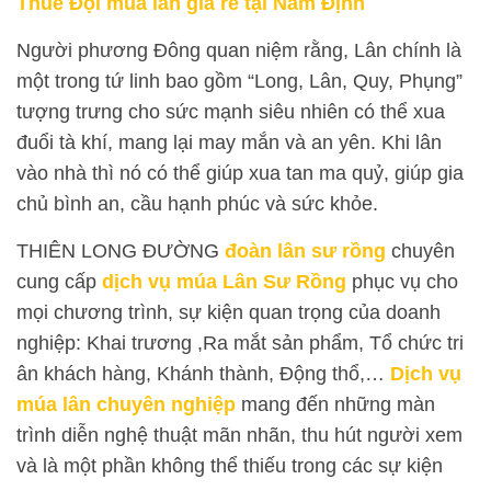
Thuê Đội múa lân giá rẻ tại Nam Định
Người phương Đông quan niệm rằng, Lân chính là
một trong tứ linh bao gồm “Long, Lân, Quy, Phụng”
tượng trưng cho sức mạnh siêu nhiên có thể xua
đuổi tà khí, mang lại may mắn và an yên. Khi lân
vào nhà thì nó có thể giúp xua tan ma quỷ, giúp gia
chủ bình an, cầu hạnh phúc và sức khỏe.
THIÊN LONG ĐƯỜNG
đoàn lân sư rồng
chuyên
cung cấp
dịch vụ múa Lân Sư Rồng
phục vụ cho
mọi chương trình, sự kiện quan trọng của doanh
nghiệp: Khai trương ,Ra mắt sản phẩm, Tổ chức tri
ân khách hàng, Khánh thành, Động thổ,…
Dịch vụ
múa lân chuyên nghiệp
mang đến những màn
trình diễn nghệ thuật mãn nhãn, thu hút người xem
và là một phần không thể thiếu trong các sự kiện