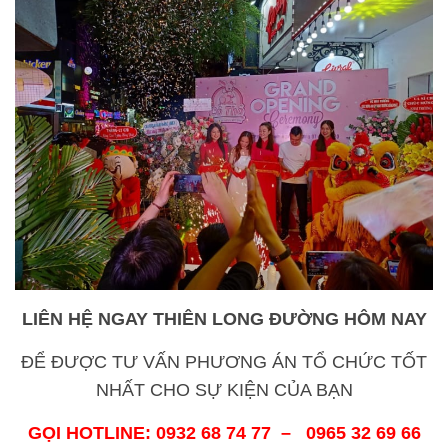
LIÊN HỆ NGAY THIÊN LONG ĐƯỜNG HÔM NAY
ĐỂ ĐƯỢC TƯ VẤN PHƯƠNG ÁN TỔ CHỨC TỐT
NHẤT CHO SỰ KIỆN CỦA BẠN
GỌI HOTLINE: 0932 68 74 77 – 0965 32 69 66