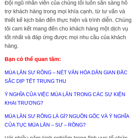
Đội ngũ nhân viên của chúng tôi luôn sẵn sàng hỗ
trợ khách hàng trong mọi khía cạnh, từ tư vấn và
thiết kế kịch bản đến thực hiện và trình diễn. Chúng
tôi cam kết mang đến cho khách hàng một dịch vụ
tốt nhất và đáp ứng được mọi nhu cầu của khách
hàng.
Bạn có thể quan tâm:
MÚA LÂN SƯ RỒNG – NÉT VĂN HÓA DÂN GIAN ĐẶC
SẮC DỊP TẾT TRUNG THU
Ý NGHĨA CỦA VIỆC MÚA LÂN TRONG CÁC SỰ KIỆN
KHAI TRƯƠNG?
MÚA LÂN SƯ RỒNG LÀ GÌ? NGUỒN GỐC VÀ Ý NGHĨA
CỦA TỤC MÚA LÂN – SƯ – RỒNG?
Với nhiều năm kinh nghiệm trong lĩnh vực tổ chức