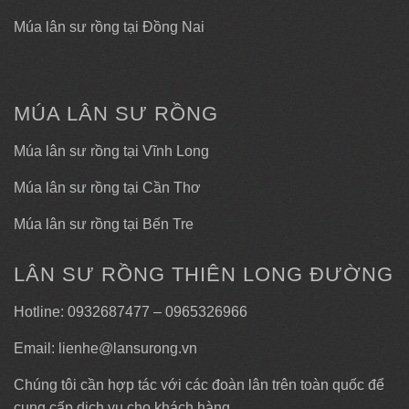
Múa lân sư rồng tại Đồng Nai
MÚA LÂN SƯ RỒNG
Múa lân sư rồng tại Vĩnh Long
Múa lân sư rồng tại Cần Thơ
Múa lân sư rồng tại Bến Tre
LÂN SƯ RỒNG THIÊN LONG ĐƯỜNG
Hotline: 0932687477 – 0965326966
Email: lienhe@lansurong.vn
Chúng tôi cần hợp tác với các đoàn lân trên toàn quốc để
cung cấp dịch vụ cho khách hàng.