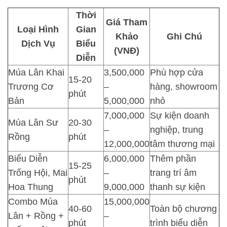
Thời
Giá Tham
Loại Hình
Gian
Khảo
Ghi Chú
Dịch Vụ
Biểu
(VNĐ)
Diễn
Múa Lân Khai
3,500,000
Phù hợp cửa
15-20
Trương Cơ
–
hàng, showroom
phút
Bản
5,000,000
nhỏ
7,000,000
Sự kiện doanh
Múa Lân Sư
20-30
–
nghiệp, trung
Rồng
phút
12,000,000
tâm thương mại
Biểu Diễn
6,000,000
Thêm phần
15-25
Trống Hội, Mai
–
trang trí âm
phút
Hoa Thung
9,000,000
thanh sự kiện
Combo Múa
15,000,000
40-60
Toàn bộ chương
Lân + Rồng +
–
phút
trình biểu diễn