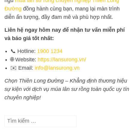
ngũ
múa lân sư rồng chuyên nghiệp Thiên Long
Đường
đồng hành cùng bạn, mang lại màn trình
diễn ấn tượng, đầy đam mê và phù hợp nhất.
Liên hệ ngay hôm nay để nhận tư vấn miễn phí
và báo giá tốt nhất:
📞 Hotline:
1900 1234
🌐 Website:
https://lansurong.vn/
✉️ Email:
info@lansurong.vn
Chọn Thiên Long Đường – Khẳng định thương hiệu
sự kiện với dịch vụ múa lân sư rồng toàn quốc uy tín
chuyên nghiệp!
Tìm
kiếm