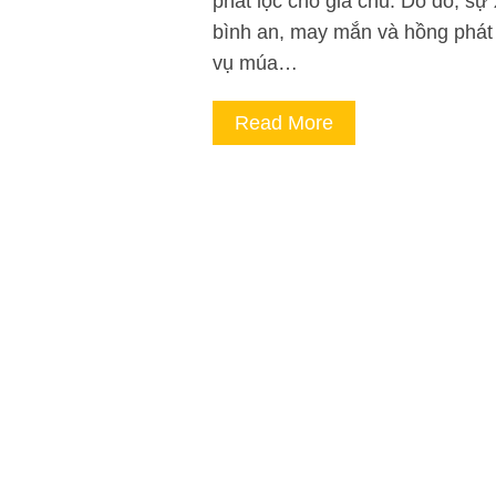
phát lộc cho gia chủ. Do đó, sự
bình an, may mắn và hồng phát
vụ múa…
Read More