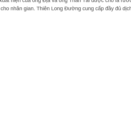
 xuất hiện của ông Địa và ông Thần Tài được cho là rướ
 cho nhân gian. Thiên Long Đường cung cấp đầy đủ dịc