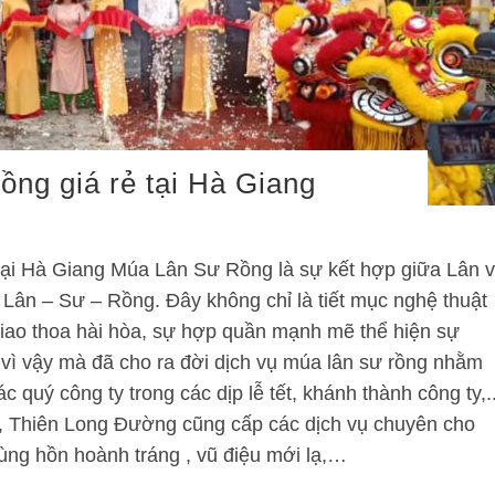
ồng giá rẻ tại Hà Giang
 tại Hà Giang Múa Lân Sư Rồng là sự kết hợp giữa Lân 
Lân – Sư – Rồng. Đây không chỉ là tiết mục nghệ thuật
giao thoa hài hòa, sự hợp quần mạnh mẽ thể hiện sự
 vì vậy mà đã cho ra đời dịch vụ múa lân sư rồng nhằm
 quý công ty trong các dịp lễ tết, khánh thành công ty,..
 Thiên Long Đường cũng cấp các dịch vụ chuyên cho
hùng hồn hoành tráng , vũ điệu mới lạ,…