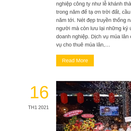
nghiệp công ty như lễ khánh th
trong năm để tạ ơn trời đất, c
năm tới. Nét đẹp truyền thống n
người mà còn lưu lại những ký 
doanh nghiệp. Dịch vụ múa lân
vụ cho thuê múa lân,…
Read More
16
TH1 2021